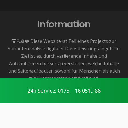
Information
💡🔍⚙️❤️ Diese Website ist Teil eines Projekts zur
Variantenanalyse digitaler Dienstleistungsangebote.
Ziel ist es, durch variierende Inhalte und
Aufbauformen besser zu verstehen, welche Inhalte
und Seitenaufbauten sowohl für Menschen als auch
für Suchmaschinen sinnvoll sind.
👉 Das zugrunde liegende Angebot ist dabei echt
24h Service: 0176 – 16 0519 88
und lokal verfügbar – in diesem Fall für die Region
Chemnitz.
Menschen im